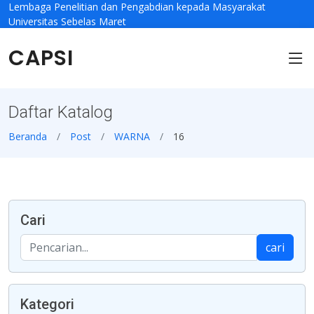
Lembaga Penelitian dan Pengabdian kepada Masyarakat
Universitas Sebelas Maret
CAPSI
Daftar Katalog
Beranda
Post
WARNA
16
Cari
cari
Kategori