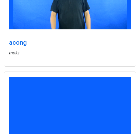
acong
mokz