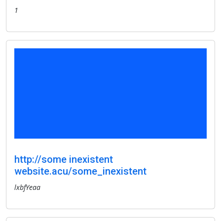
1
http://some inexistent
website.acu/some_inexistent
lxbfYeaa