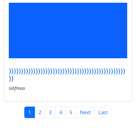
))))))))))))))))))))))))))))))))))))))))))))))))
))
lxbfYeaa
1
2
3
4
5
Next
Last