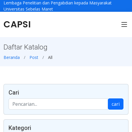
Lembaga Penelitian dan Pengabdian kepada Masyarakat
Universitas Sebelas Maret
CAPSI
Daftar Katalog
Beranda
Post
All
Cari
cari
Kategori